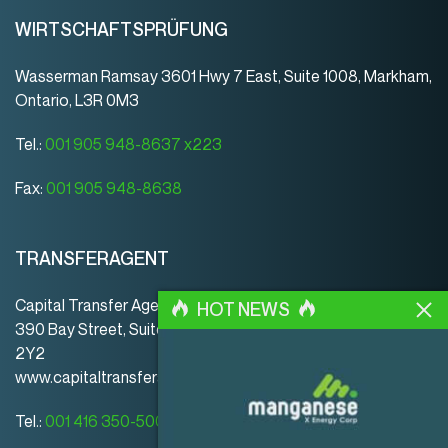
WIRTSCHAFTSPRÜFUNG
Wasserman Ramsay 3601 Hwy 7 East, Suite 1008, Markham,
Ontario, L3R 0M3
Tel.:
001 905 948-8637 x223
Fax:
001 905 948-8638
TRANSFERAGENT
Capital Transfer Agency
HOT NEWS
390 Bay Street, Suite 920 | Toronto | ON | Canada | M5H
2Y2
www.capitaltransferagency.com
Tel.:
001 416 350-5007 ext 107