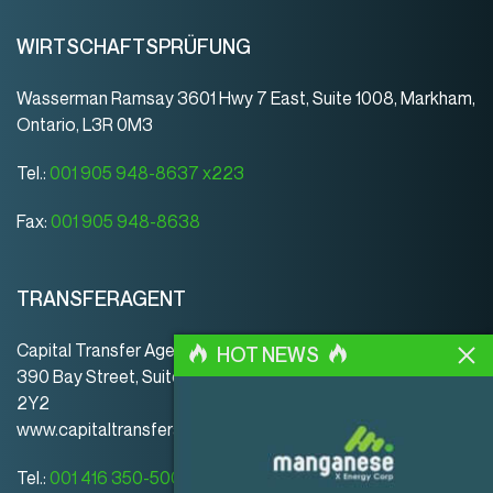
WIRTSCHAFTSPRÜFUNG
Wasserman Ramsay 3601 Hwy 7 East, Suite 1008, Markham,
Ontario, L3R 0M3
Tel.:
001 905 948-8637 x223
Fax:
001 905 948-8638
TRANSFERAGENT
Capital Transfer Agency
HOT NEWS
390 Bay Street, Suite 920 | Toronto | ON | Canada | M5H
2Y2
www.capitaltransferagency.com
Tel.:
001 416 350-5007 ext 107