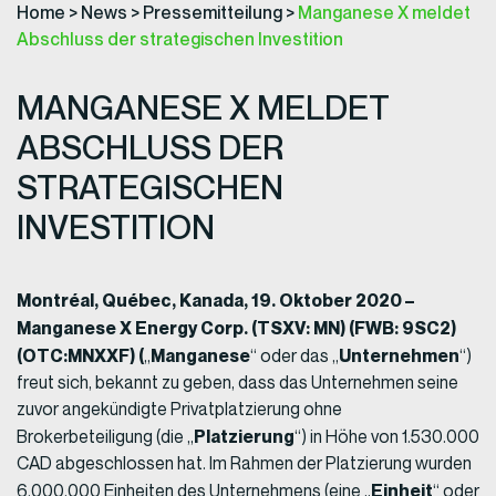
Home
>
News
>
Pressemitteilung
>
Manganese X meldet
Abschluss der strategischen Investition
MANGANESE X MELDET
ABSCHLUSS DER
STRATEGISCHEN
INVESTITION
Montréal, Québec, Kanada, 19. Oktober 2020 –
Manganese X Energy Corp. (TSXV: MN) (FWB: 9SC2)
(OTC:MNXXF)
(
Manganese
Unternehmen
„
“ oder das „
“)
freut sich, bekannt zu geben, dass das Unternehmen seine
zuvor angekündigte Privatplatzierung ohne
Platzierung
Brokerbeteiligung (die „
“) in Höhe von 1.530.000
CAD abgeschlossen hat. Im Rahmen der Platzierung wurden
Einheit
6.000.000 Einheiten des Unternehmens (eine „
“ oder