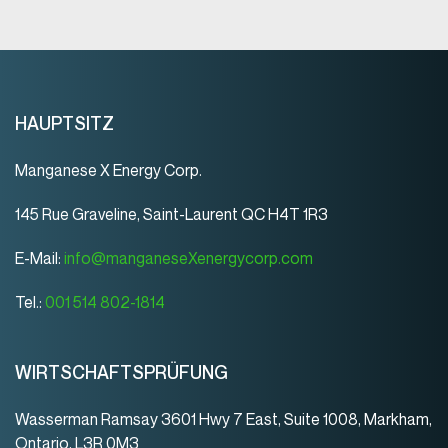
HAUPTSITZ
Manganese X Energy Corp.
145 Rue Graveline, Saint-Laurent QC H4T 1R3
E-Mail:
info@manganeseXenergycorp.com
Tel.:
001 514 802-1814
WIRTSCHAFTSPRÜFUNG
Wasserman Ramsay 3601 Hwy 7 East, Suite 1008, Markham,
Ontario, L3R 0M3