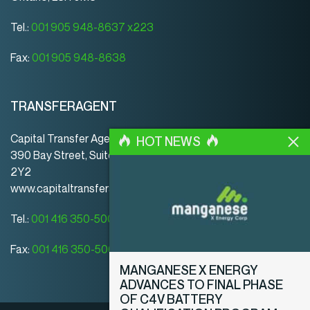
Tel.:
001 905 948-8637 x223
Fax:
001 905 948-8638
TRANSFERAGENT
Capital Transfer Agency
HOT NEWS
390 Bay Street, Suite 920 | Toronto | ON | Canada | M5H
2Y2
www.capitaltransferagency.com
Tel.:
001 416 350-5007 ext 107
Fax:
001 416 350-5008
MANGANESE X ENERGY
ADVANCES TO FINAL PHASE
OF C4V BATTERY