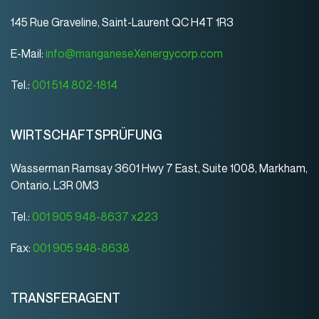
145 Rue Graveline, Saint-Laurent QC H4T 1R3
E-Mail:
info@manganeseXenergycorp.com
Tel.:
001 514 802-1814
WIRTSCHAFTSPRÜFUNG
Wasserman Ramsay 3601 Hwy 7 East, Suite 1008, Markham,
Ontario, L3R 0M3
Tel.:
001 905 948-8637 x223
Fax:
001 905 948-8638
TRANSFERAGENT