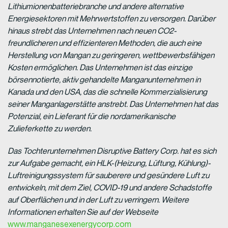
Lithiumionenbatteriebranche und andere alternative
Energiesektoren mit Mehrwertstoffen zu versorgen. Darüber
hinaus strebt das Unternehmen nach neuen CO2-
freundlicheren und effizienteren Methoden, die auch eine
Herstellung von Mangan zu geringeren, wettbewerbsfähigen
Kosten ermöglichen. Das Unternehmen ist das einzige
börsennotierte, aktiv gehandelte Manganunternehmen in
Kanada und den USA, das die schnelle Kommerzialisierung
seiner Manganlagerstätte anstrebt. Das Unternehmen hat das
Potenzial, ein Lieferant für die nordamerikanische
Zulieferkette zu werden.
D
as Tochterunternehmen Disruptive Battery Corp. hat es sich
zur Aufgabe gemacht, ein HLK-(Heizung, Lüftung, Kühlung)-
Luftreinigungssystem für sauberere und gesündere Luft zu
entwickeln, mit dem Ziel, COVID-19 und andere Schadstoffe
auf Oberflächen und in der Luft zu verringern. Weitere
Informationen erhalten Sie auf der Webseite
www.manganesexenergycorp.com