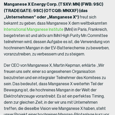
Manganese X Energy Corp. (TSXV: MN) (FWB: 9SC)
(TRADEGATE: 9SC) (OTCQB: MNXXF) (das
„Unternehmen“ oder „Manganese X“)
freut sich
bekannt zu geben, dass Manganese X dem weltbekannten
International Manganese Institute
(IMnI) in Paris, Frankreich,
beigetreten ist und aktiv am IMnl High Purity Mn Committee
teilnehmen wird, dessen Aufgabe es ist, die Verwendung von
hochreinem Mangan in der EV-Batteriechemie zu bewerben,
voranzutreiben, zu verbessern und zu steigern.
Der CEO von Manganese X, Martin Kepman, erklärte: „Wir
freuen uns sehr, einer so angesehenen Organisation
beizutreten und ein integraler Teilnehmer des Komitees zu
sein. Das bedeutet, dass Manganese X weiterhin Teil der
Bewegung ist, die hochreines Mangan in der Welt der
Elektrofahrzeuge vorantreibt. Es ist ein perfektes Timing,
denn zur gleichen Zeit, in der wir uns mit Unternehmen
treffen, die dieselbe Vision wie Manganese X haben, steht
unser Projekt einer hochreinen Mangan-Pilotanlage kurz vor