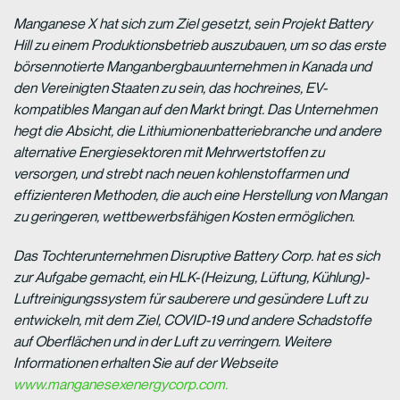
Manganese X hat sich zum Ziel gesetzt, sein Projekt Battery
Hill zu einem Produktionsbetrieb auszubauen, um so das erste
börsennotierte Manganbergbauunternehmen in Kanada und
den Vereinigten Staaten zu sein, das hochreines, EV-
kompatibles Mangan auf den Markt bringt. Das Unternehmen
hegt die Absicht, die Lithiumionenbatteriebranche und andere
alternative Energiesektoren mit Mehrwertstoffen zu
versorgen, und strebt nach neuen kohlenstoffarmen und
effizienteren Methoden, die auch eine Herstellung von Mangan
zu geringeren, wettbewerbsfähigen Kosten ermöglichen.
Das Tochterunternehmen Disruptive Battery Corp. hat es sich
zur Aufgabe gemacht, ein HLK-(Heizung, Lüftung, Kühlung)-
Luftreinigungssystem für sauberere und gesündere Luft zu
entwickeln, mit dem Ziel, COVID-19 und andere Schadstoffe
auf Oberflächen und in der Luft zu verringern. Weitere
Informationen erhalten Sie auf der Webseite
www.manganesexenergycorp.com.