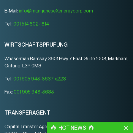
E-Mail:
info@manganeseXenergycorp.com
Tel.:
001 514 802-1814
WIRTSCHAFTSPRÜFUNG
Wasserman Ramsay 3601 Hwy 7 East, Suite 1008, Markham,
Ontario, L3R 0M3
Tel.:
001 905 948-8637 x223
Fax:
001 905 948-8638
TRANSFERAGENT
Capital Transfer Agency
HOT NEWS