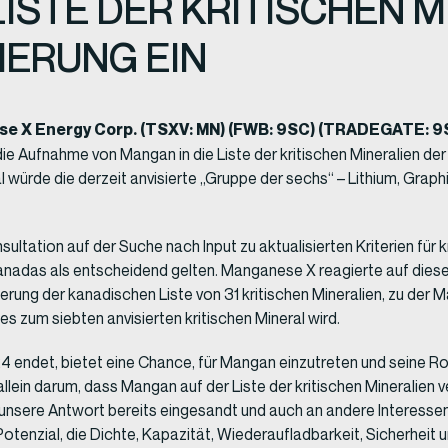
ISTE DER KRITISCHEN M
IERUNG EIN
ese X Energy Corp.
(TSXV: MN) (FWB: 9SC) (TRADEGATE: 9
e Aufnahme von Mangan in die Liste der kritischen Mineralien der 
würde die derzeit anvisierte „Gruppe der sechs“ – Lithium, Graphi
tation auf der Suche nach Input zu aktualisierten Kriterien für k
t Kanadas als entscheidend gelten. Manganese X reagierte auf die
rung der kanadischen Liste von 31 kritischen Mineralien, zu der 
es zum siebten anvisierten kritischen Mineral wird.
024 endet, bietet eine Chance, für Mangan einzutreten und seine R
ein darum, dass Mangan auf der Liste der kritischen Mineralien v
en unsere Antwort bereits eingesandt und auch an andere Interess
Potenzial, die Dichte, Kapazität, Wiederaufladbarkeit, Sicherheit