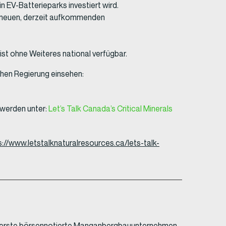
n EV-Batterieparks investiert wird.
r neuen, derzeit aufkommenden
st ohne Weiteres national verfügbar.
chen Regierung einsehen:
 werden unter:
Let’s Talk Canada’s Critical Minerals
s://www.letstalknaturalresources.ca/lets-talk-
das erste börsennotierte Manganbergbauunternehmen