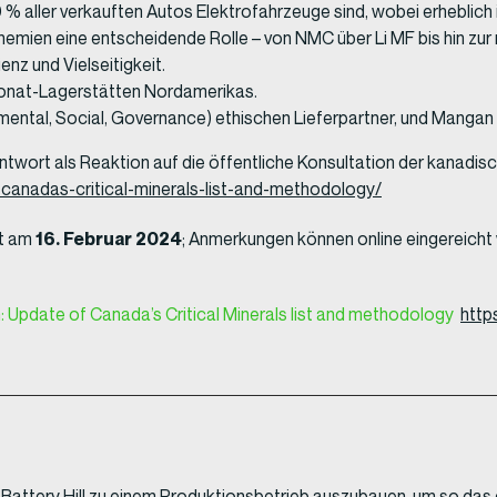
 % aller verkauften Autos Elektrofahrzeuge sind, wobei erheblich i
hemien eine entscheidende Rolle – von NMC über Li MF bis hin zu
enz und Vielseitigkeit.
onat-Lagerstätten Nordamerikas.
ental, Social, Governance) ethischen Lieferpartner, und Mangan i
twort als Reaktion auf die öffentliche Konsultation der kanadis
anadas-critical-minerals-list-and-methodology/
16. Februar 2024
t am
; Anmerkungen können online eingereicht
: Update of Canada’s Critical Minerals list and methodology
http
kt Battery Hill zu einem Produktionsbetrieb auszubauen, um so 