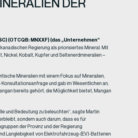
INERALIEN DER
SC) (OTCQB: MNXXF) (das „Unternehmen“
kanadischen Regierung als priorisiertes Mineral. Mit
t, Nickel, Kobalt, Kupfer und Seltenerdmineralien –
ritische Mineralien mit einem Fokus auf Mineralien,
se Konsultationsanfrage und gab im Wesentlichen an,
Mangan bereits gehört, die Möglichkeit bietet, Mangan
olle und Bedeutung zu beleuchten“, sagte Martin
erbleibt, sondern auch darum, dass es für
engruppen der Provinz und der Regierung
 und Langlebigkeit von Elektrofahrzeug-(EV)-Batterien