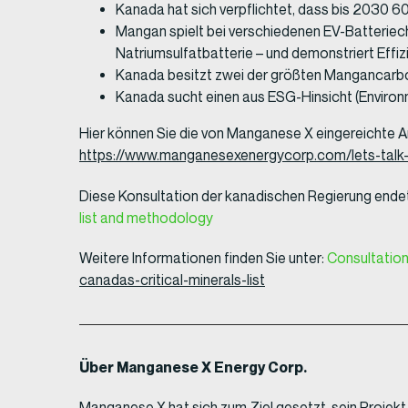
Kanada hat sich verpflichtet, dass bis 2030 60
Mangan spielt bei verschiedenen EV-Batteriec
Natriumsulfatbatterie – und demonstriert Effizi
Kanada besitzt zwei der größten Mangancarb
Kanada sucht einen aus ESG-Hinsicht (Environm
Hier können Sie die von Manganese X eingereichte An
https://www.manganesexenergycorp.com/lets-talk-c
Diese Konsultation der kanadischen Regierung ende
list and methodology
Weitere Informationen finden Sie unter:
Consultation
canadas-critical-minerals-list
Über Manganese X Energy Corp.
Manganese X hat sich zum Ziel gesetzt, sein Proje