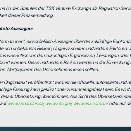
e (in den Statuten der TSX Venture Exchange als Regulation Serv
keit dieser Pressemeldung.
htete Aussagen:
nformationen“, einschließlich Aussagen über die zukünftige Explor
te und unbekannte Risiken, Ungewissheiten und andere Faktoren, di
ns wesentlich von den zukünftigen Ergebnissen, Leistungen oder 
iziert werden. Diese und andere Risiken werden in der Einreichun
t den Wertpapieren des Unternehmens lesen sollten.
Originaltext veröffentlicht wird, ist die offizielle, autorisierte un
achige Fassung kann gekürzt oder zusammengefasst sein. Es wird ke
it dieser Übersetzung übernommen. Aus Sicht des Übersetzers stel
 auf
www.sedarplus.ca
,
www.sec.gov
,
www.asx.com.au/
oder auf d