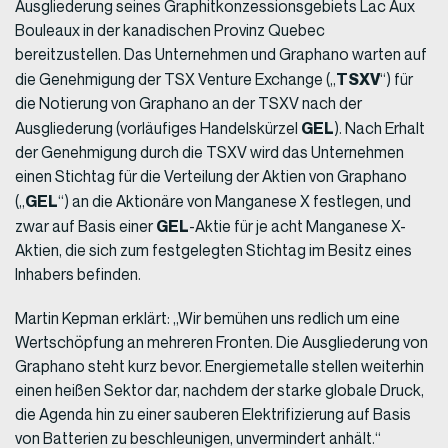
Ausgliederung seines Graphitkonzessionsgebiets Lac Aux
Bouleaux in der kanadischen Provinz Quebec
bereitzustellen. Das Unternehmen und Graphano warten auf
TSXV
die Genehmigung der TSX Venture Exchange („
“) für
die Notierung von Graphano an der TSXV nach der
GEL
Ausgliederung (vorläufiges Handelskürzel
). Nach Erhalt
der Genehmigung durch die TSXV wird das Unternehmen
einen Stichtag für die Verteilung der Aktien von Graphano
GEL
(„
“) an die Aktionäre von Manganese X festlegen, und
GEL
zwar auf Basis einer
-Aktie für je acht Manganese X-
Aktien, die sich zum festgelegten Stichtag im Besitz eines
Inhabers befinden.
Martin Kepman erklärt: „Wir bemühen uns redlich um eine
Wertschöpfung an mehreren Fronten. Die Ausgliederung von
Graphano steht kurz bevor. Energiemetalle stellen weiterhin
einen heißen Sektor dar, nachdem der starke globale Druck,
die Agenda hin zu einer sauberen Elektrifizierung auf Basis
von Batterien zu beschleunigen, unvermindert anhält.“