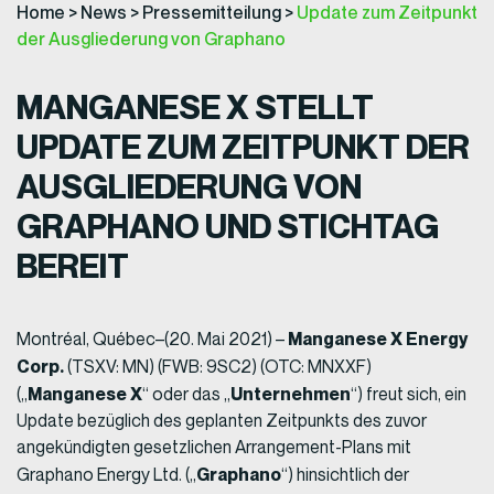
Home
>
News
>
Pressemitteilung
>
Update zum Zeitpunkt
der Ausgliederung von Graphano
MANGANESE X STELLT
UPDATE ZUM ZEITPUNKT DER
AUSGLIEDERUNG VON
GRAPHANO UND STICHTAG
BEREIT
Manganese X Energy
Montréal, Québec–(20. Mai 2021) –
Corp.
(TSXV: MN) (FWB: 9SC2) (OTC: MNXXF)
Manganese X
Unternehmen
(„
“ oder das „
“) freut sich, ein
Update bezüglich des geplanten Zeitpunkts des zuvor
angekündigten gesetzlichen Arrangement-Plans mit
Graphano
Graphano Energy Ltd. („
“) hinsichtlich der